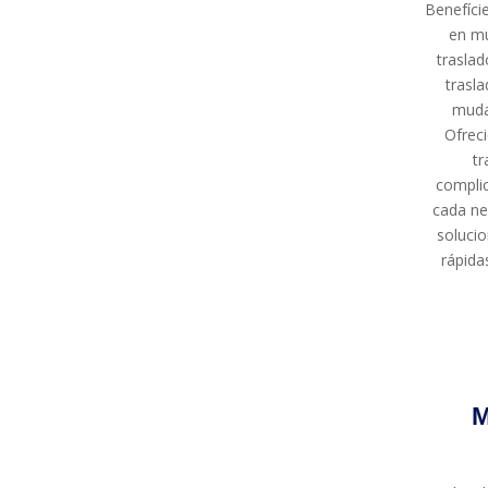
Benefíci
en mu
traslad
trasla
muda
Ofrec
tr
complic
cada ne
soluci
rápida
M