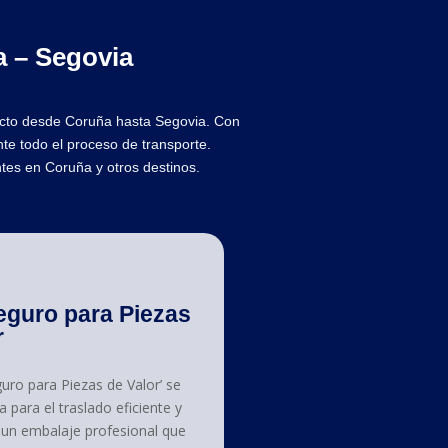
a – Segovia
yecto desde Coruña hasta Segovia. Con
nte todo el proceso de transporte.
tes en Coruña y otros destinos.
eguro para Piezas
r
guro para Piezas de Valor’ se
para el traslado eficiente y
e un embalaje profesional que