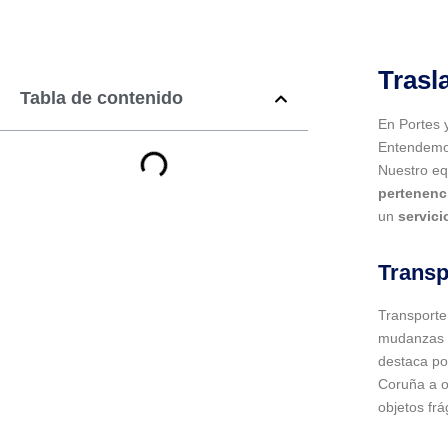
Trasl
Tabla de contenido
En Portes 
Entendemos
Nuestro eq
pertenenc
un
servici
Transp
Transporte
mudanzas i
destaca po
Coruña a o
objetos fr