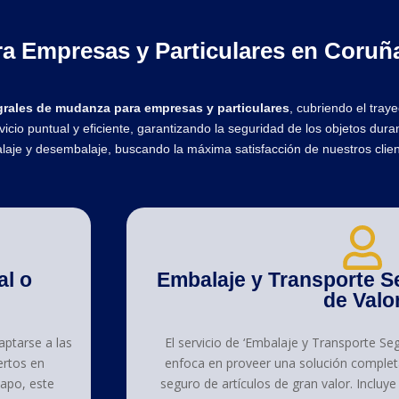
a Empresas y Particulares en Coruñ
grales de mudanza para empresas y particulares
, cubriendo el tra
cio puntual y eficiente, garantizando la seguridad de los objetos dura
alaje y desembalaje, buscando la máxima satisfacción de nuestros clien
al o
Embalaje y Transporte S
de Valo
aptarse a las
El servicio de ‘Embalaje y Transporte Se
ertos en
enfoca en proveer una solución completa 
apo, este
seguro de artículos de gran valor. Incluy