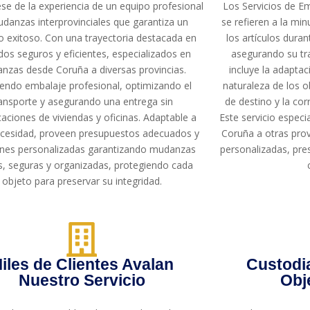
ese de la experiencia de un equipo profesional
Los Servicios de E
danzas interprovinciales que garantiza un
se refieren a la mi
o exitoso. Con una trayectoria destacada en
los artículos duran
dos seguros y eficientes, especializados en
asegurando su tra
nzas desde Coruña a diversas provincias.
incluye la adaptac
iendo embalaje profesional, optimizando el
naturaleza de los o
ansporte y asegurando una entrega sin
de destino y la co
aciones de viviendas y oficinas. Adaptable a
Este servicio espec
cesidad, proveen presupuestos adecuados y
Coruña a otras pro
ones personalizadas garantizando mudanzas
personalizadas, pre
s, seguras y organizadas, protegiendo cada
objeto para preservar su integridad.
iles de Clientes Avalan
Custodi
Nuestro Servicio
Obj