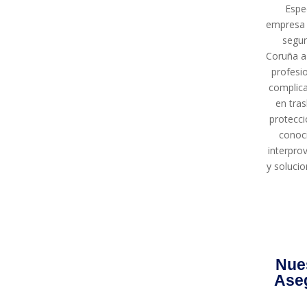
Espec
empresa 
segur
Coruña a
profesi
complica
en tras
protecci
conoci
interpro
y soluci
Nues
Ase