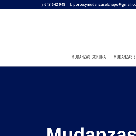
643 642 948
portesymudanzaselchapo@gmail.c
MUDANZAS CORUÑA
MUDANZAS EN
Mudanzas