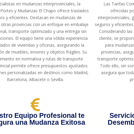
ialistas en mudanzas interprovinciales, la
Las Tarifas Com
Portes y Mudanzas El Chapo ofrece traslados
ofrecidas p
os y eficientes. Destacan en mudanzas de
interprovinciales, 
 otras provincias con un enfoque en embalaje
seguros y eficientes
onal, transporte optimizado y una entrega sin
Considerando las 
ciones. El equipo tiene una sólida experiencia
cliente, se propo
lados de viviendas y oficinas, asegurando la
para mudanzas
ón de muebles, enseres y objetos frágiles. Su
provincias, aseg
miento en normativa y rutas de transporte
transporte optimiz
vincial permite ofrece presupuestos ajustados
Todo ello, sin sor
ones personalizadas en destinos como Madrid,
asegura que todas
Barcelona, Albacete o Sevilla.
pr
tro Equipo Profesional te
Servici
gura una Mudanza Exitosa
Desemba