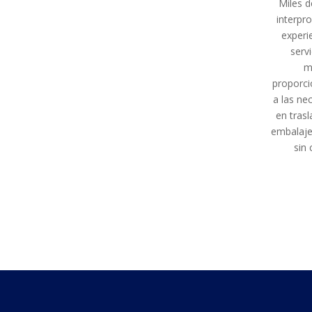
Miles d
interpr
experi
serv
m
proporci
a las ne
en trasl
embalaje
sin