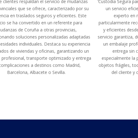
e clientes respaldan el servicio de mudanzas
‘Custodia Segura par
ovinciales que se ofrece, caracterizado por su
un servicio efic
encia en traslados seguros y eficientes. Este
experto en 
icio se ha convertido en un referente para
particularmente re
udanzas de Coruña a otras provincias,
y eficientes desd
onando soluciones personalizadas adaptadas
servicio garantiza, 
cesidades individuales. Destaca su experiencia
un embalaje prof
ados de viviendas y oficinas, garantizando un
entrega sin 
 profesional, transporte optimizado y entrega
especialmente la 
 complicaciones a destinos como Madrid,
objetos frágiles, t
Barcelona, Albacete o Sevilla.
del cliente y