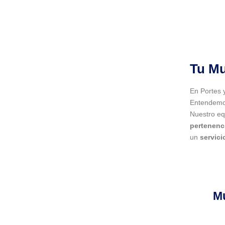
Tu Mu
En Portes 
Entendemos
Nuestro eq
pertenenc
un
servici
M