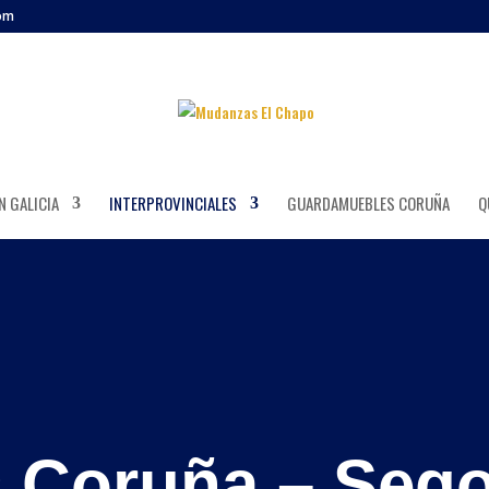
om
 GALICIA
INTERPROVINCIALES
GUARDAMUEBLES CORUÑA
Q
 Coruña – Sego