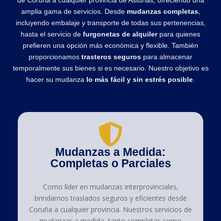
de Coruña a cualquier provincia de Asturias, ofreciendo una
amplia gama de servicios. Desde
mudanzas completas
,
incluyendo embalaje y transporte de todas sus pertenencias,
hasta el servicio de
furgonetas de alquiler
para quienes
prefieren una opción más económica y flexible. También
proporcionamos
trasteros seguros
para almacenar
temporalmente sus bienes si es necesario. Nuestro objetivo es
hacer su mudanza
lo más fácil y sin estrés posible
.
Mudanzas a Medida:
Completas o Parciales
Como líder en mudanzas interprovinciales,
brindamos traslados seguros y eficientes desde
Coruña a cualquier provincia. Nuestros servicios de
mudanzas a medida, tanto completas como