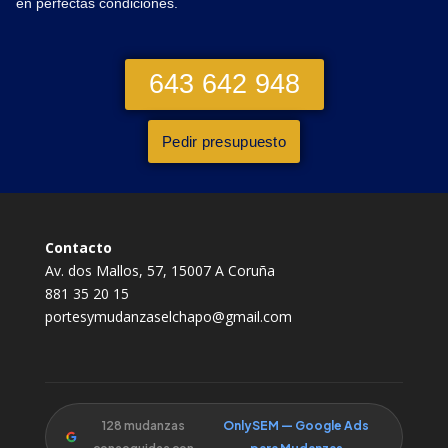
en perfectas condiciones.
643 642 948
Pedir presupuesto
Contacto
Av. dos Mallos, 57, 15007 A Coruña
881 35 20 15
portesymudanzaselchapo@gmail.com
128 mudanzas
OnlySEM — Google Ads