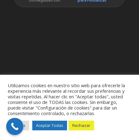
conseguidas con
para Mudanzas
Utilizamos cookies en nuestro sitio web para ofrecerle la
experiencia más relevante al recordar sus preferencias y
visitas repetidas. Al hacer clic en "Aceptar todas", usted
consiente el uso de TODAS las cookies. Sin embargo,
puede visitar "Configuración de cookies" para dar un
consentimiento controlado, o rechazarlas.
Aviso Legal
|
Política de Privacidad
|
Política de
Ajustes
Aceptar Todas
Rechazar
Cookies